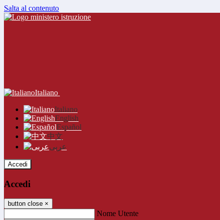
Salta al contenuto
Italiano
Italiano
English
Español
中文
عربى
Accedi
Accedi
button close
×
Nome Utente