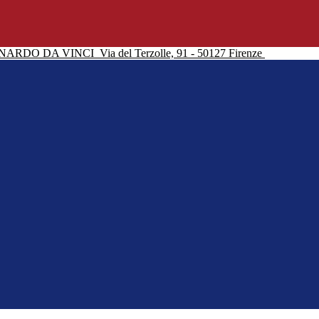
NARDO DA VINCI
Via del Terzolle, 91 - 50127 Firenze