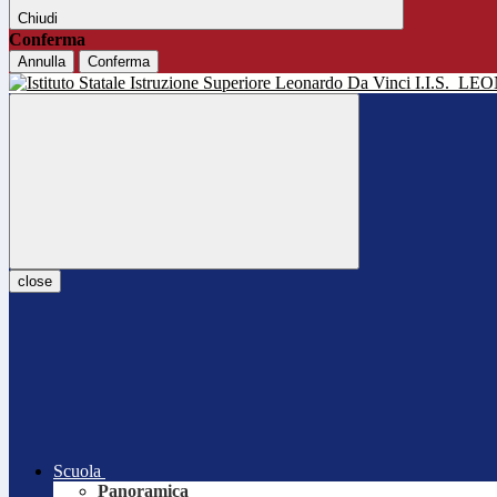
Chiudi
Conferma
Annulla
Conferma
I.I.S.
LEO
close
Scuola
Panoramica