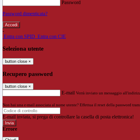
Password
Password dimenticata?
-
Entra con SPID
Entra con CIE
Seleziona utente
button close
×
Recupero password
button close
×
E-mail
Verrà inviato un messaggio all'indirizz
Non hai una e-mail associata al nome utente? Effettua il reset della password tram
E-mail inviata, si prega di controllare la casella di posta elettronica!
Errore