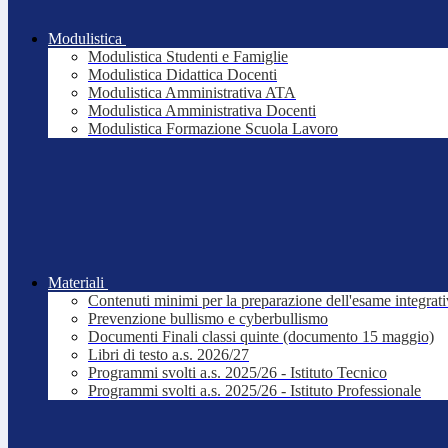
Modulistica
Modulistica Studenti e Famiglie
Modulistica Didattica Docenti
Modulistica Amministrativa ATA
Modulistica Amministrativa Docenti
Modulistica Formazione Scuola Lavoro
Materiali
Contenuti minimi per la preparazione dell'esame integrat
Prevenzione bullismo e cyberbullismo
Documenti Finali classi quinte (documento 15 maggio)
Libri di testo a.s. 2026/27
Programmi svolti a.s. 2025/26 - Istituto Tecnico
Programmi svolti a.s. 2025/26 - Istituto Professionale