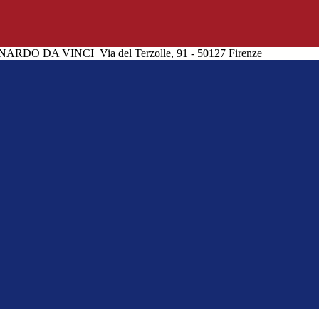
NARDO DA VINCI
Via del Terzolle, 91 - 50127 Firenze