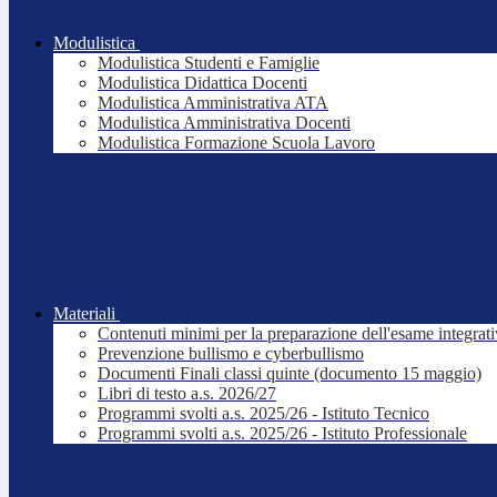
Modulistica
Modulistica Studenti e Famiglie
Modulistica Didattica Docenti
Modulistica Amministrativa ATA
Modulistica Amministrativa Docenti
Modulistica Formazione Scuola Lavoro
Materiali
Contenuti minimi per la preparazione dell'esame integrat
Prevenzione bullismo e cyberbullismo
Documenti Finali classi quinte (documento 15 maggio)
Libri di testo a.s. 2026/27
Programmi svolti a.s. 2025/26 - Istituto Tecnico
Programmi svolti a.s. 2025/26 - Istituto Professionale