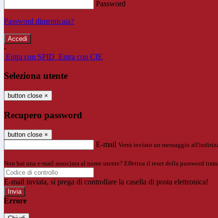
Password
Password dimenticata?
-
Entra con SPID
Entra con CIE
Seleziona utente
button close
×
Recupero password
button close
×
E-mail
Verrà inviato un messaggio all'indirizz
Non hai una e-mail associata al nome utente? Effettua il reset della password tram
E-mail inviata, si prega di controllare la casella di posta elettronica!
Errore