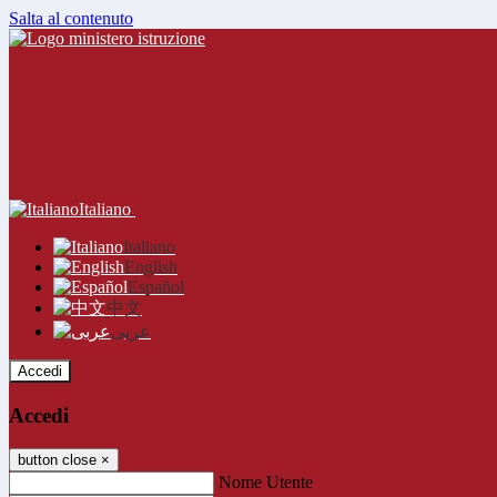
Salta al contenuto
Italiano
Italiano
English
Español
中文
عربى
Accedi
Accedi
button close
×
Nome Utente