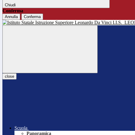
Chiudi
Conferma
Annulla
Conferma
I.I.S.
LEO
close
Scuola
Panoramica