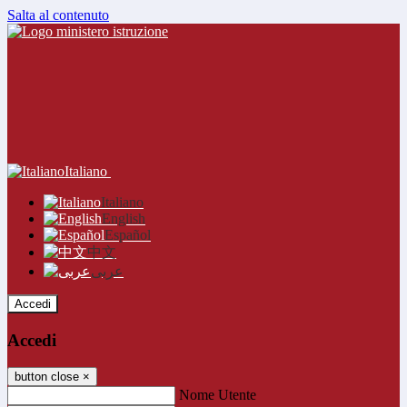
Salta al contenuto
Italiano
Italiano
English
Español
中文
عربى
Accedi
Accedi
button close
×
Nome Utente