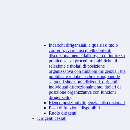
Incarichi dirigenziali, a qualsiasi titolo
conferiti, ivi inclusi quelli conferiti
discrezionalmente dall'organo di indirizzo
politico senza procedure pubbliche di
selezione e titolari di posizione
organizzativa con funzioni dirigenziali (da
pubblicare in tabelle che distinguano le
seguenti situazioni: dirigenti, dirigenti
individuati discrezionalmente, titolari di
posizione organizzativa con funzioni
dirigenziali)
Elenco posizioni dirigenziali discrezionali
Posti di funzione disponibili
Ruolo dirigenti
Dirigenti cessati