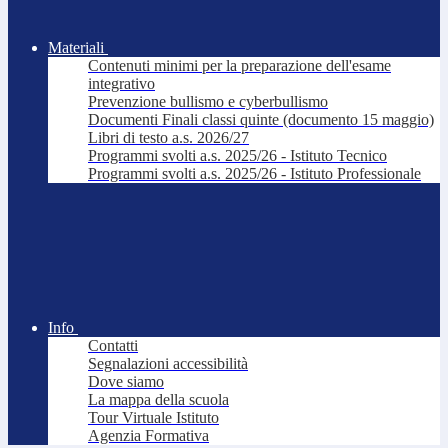
Materiali
Contenuti minimi per la preparazione dell'esame
integrativo
Prevenzione bullismo e cyberbullismo
Documenti Finali classi quinte (documento 15 maggio)
Libri di testo a.s. 2026/27
Programmi svolti a.s. 2025/26 - Istituto Tecnico
Programmi svolti a.s. 2025/26 - Istituto Professionale
Info
Contatti
Segnalazioni accessibilità
Dove siamo
La mappa della scuola
Tour Virtuale Istituto
Agenzia Formativa