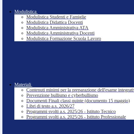
Modulistica
Modulistica Studenti e Famiglie
Modulistica Didattica Docenti
Modulistica Amministrativa ATA
Modulistica Amministrativa Docenti
Modulistica Formazione Scuola Lavoro
Materiali
Contenuti minimi per la preparazione dell'esame integrat
Prevenzione bullismo e cyberbullismo
Documenti Finali classi quinte (documento 15 maggio)
Libri di testo a.s. 2026/27
Programmi svolti a.s. 2025/26 - Istituto Tecnico
Programmi svolti a.s. 2025/26 - Istituto Professionale