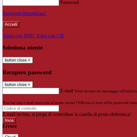
Password
Password dimenticata?
-
Entra con SPID
Entra con CIE
Seleziona utente
button close
×
Recupero password
button close
×
E-mail
Verrà inviato un messaggio all'indirizz
Non hai una e-mail associata al nome utente? Effettua il reset della password tram
E-mail inviata, si prega di controllare la casella di posta elettronica!
Errore