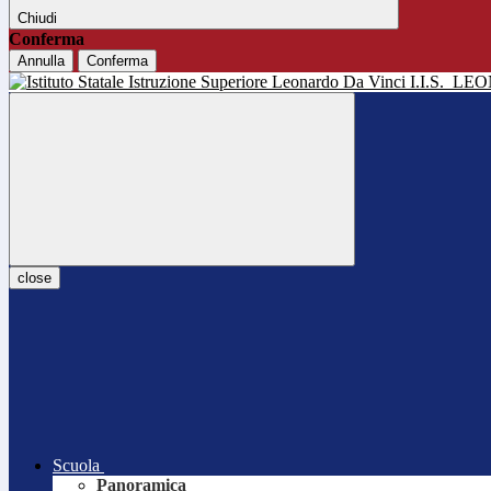
Chiudi
Conferma
Annulla
Conferma
I.I.S.
LEO
close
Scuola
Panoramica