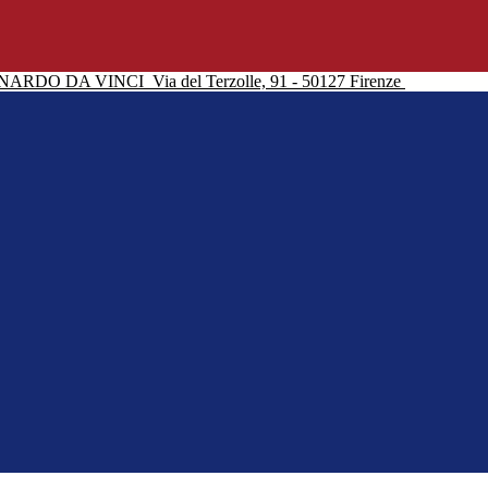
NARDO DA VINCI
Via del Terzolle, 91 - 50127 Firenze