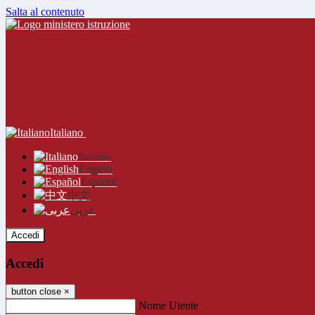
Salta al contenuto
Italiano
Italiano
English
Español
中文
عربى
Accedi
Accedi
button close
×
Nome Utente