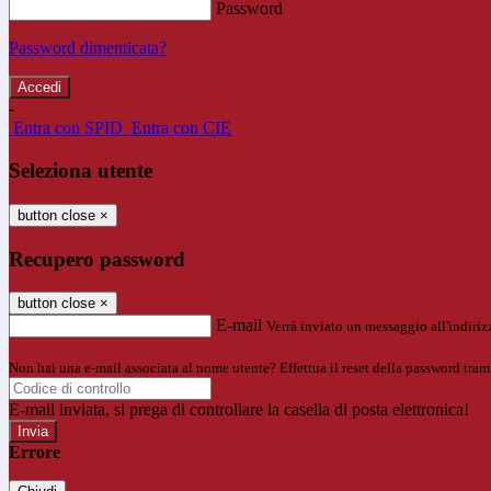
Password
Password dimenticata?
-
Entra con SPID
Entra con CIE
Seleziona utente
button close
×
Recupero password
button close
×
E-mail
Verrà inviato un messaggio all'indirizz
Non hai una e-mail associata al nome utente? Effettua il reset della password tram
E-mail inviata, si prega di controllare la casella di posta elettronica!
Errore