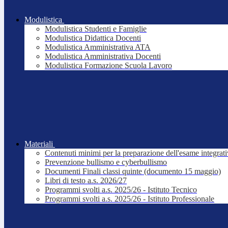
Modulistica
Modulistica Studenti e Famiglie
Modulistica Didattica Docenti
Modulistica Amministrativa ATA
Modulistica Amministrativa Docenti
Modulistica Formazione Scuola Lavoro
Materiali
Contenuti minimi per la preparazione dell'esame integrat
Prevenzione bullismo e cyberbullismo
Documenti Finali classi quinte (documento 15 maggio)
Libri di testo a.s. 2026/27
Programmi svolti a.s. 2025/26 - Istituto Tecnico
Programmi svolti a.s. 2025/26 - Istituto Professionale