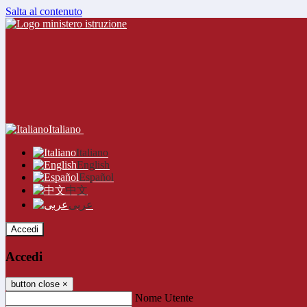
Salta al contenuto
Italiano
Italiano
English
Español
中文
عربى
Accedi
Accedi
button close
×
Nome Utente