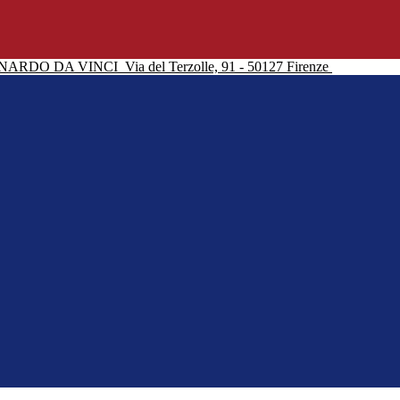
NARDO DA VINCI
Via del Terzolle, 91 - 50127 Firenze