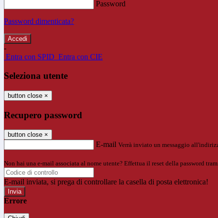
Password
Password dimenticata?
-
Entra con SPID
Entra con CIE
Seleziona utente
button close
×
Recupero password
button close
×
E-mail
Verrà inviato un messaggio all'indirizz
Non hai una e-mail associata al nome utente? Effettua il reset della password tram
E-mail inviata, si prega di controllare la casella di posta elettronica!
Errore