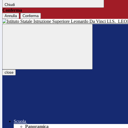
Chiudi
Conferma
Annulla
Conferma
I.I.S.
LEO
close
Scuola
Panoramica