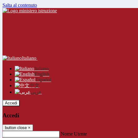
Salta al contenuto
Italiano
Italiano
English
Español
中文
عربى
Accedi
Accedi
button close
×
Nome Utente