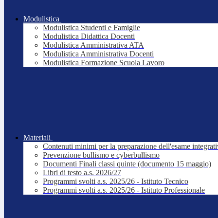
Modulistica
Modulistica Studenti e Famiglie
Modulistica Didattica Docenti
Modulistica Amministrativa ATA
Modulistica Amministrativa Docenti
Modulistica Formazione Scuola Lavoro
Materiali
Contenuti minimi per la preparazione dell'esame integrat
Prevenzione bullismo e cyberbullismo
Documenti Finali classi quinte (documento 15 maggio)
Libri di testo a.s. 2026/27
Programmi svolti a.s. 2025/26 - Istituto Tecnico
Programmi svolti a.s. 2025/26 - Istituto Professionale