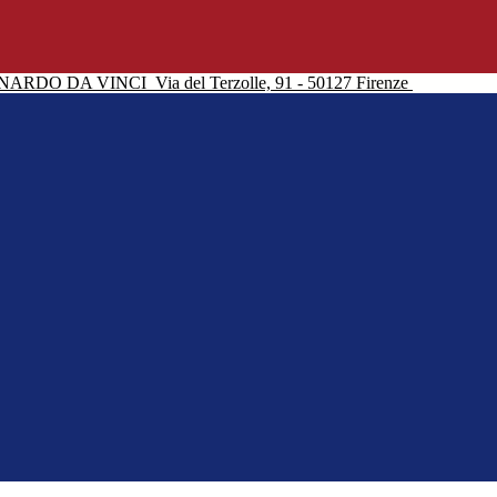
NARDO DA VINCI
Via del Terzolle, 91 - 50127 Firenze