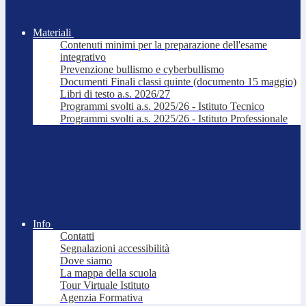
Materiali
Contenuti minimi per la preparazione dell'esame
integrativo
Prevenzione bullismo e cyberbullismo
Documenti Finali classi quinte (documento 15 maggio)
Libri di testo a.s. 2026/27
Programmi svolti a.s. 2025/26 - Istituto Tecnico
Programmi svolti a.s. 2025/26 - Istituto Professionale
Info
Contatti
Segnalazioni accessibilità
Dove siamo
La mappa della scuola
Tour Virtuale Istituto
Agenzia Formativa