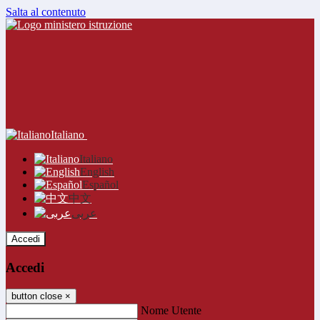
Salta al contenuto
Italiano
Italiano
English
Español
中文
عربى
Accedi
Accedi
button close
×
Nome Utente