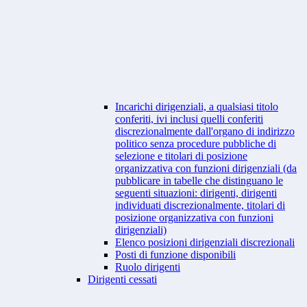
Incarichi dirigenziali, a qualsiasi titolo
conferiti, ivi inclusi quelli conferiti
discrezionalmente dall'organo di indirizzo
politico senza procedure pubbliche di
selezione e titolari di posizione
organizzativa con funzioni dirigenziali (da
pubblicare in tabelle che distinguano le
seguenti situazioni: dirigenti, dirigenti
individuati discrezionalmente, titolari di
posizione organizzativa con funzioni
dirigenziali)
Elenco posizioni dirigenziali discrezionali
Posti di funzione disponibili
Ruolo dirigenti
Dirigenti cessati