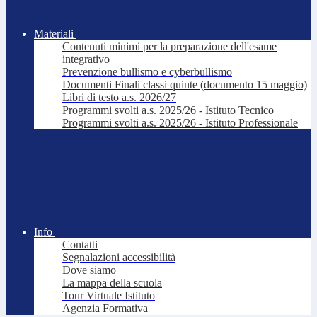
Materiali
Contenuti minimi per la preparazione dell'esame
integrativo
Prevenzione bullismo e cyberbullismo
Documenti Finali classi quinte (documento 15 maggio)
Libri di testo a.s. 2026/27
Programmi svolti a.s. 2025/26 - Istituto Tecnico
Programmi svolti a.s. 2025/26 - Istituto Professionale
Info
Contatti
Segnalazioni accessibilità
Dove siamo
La mappa della scuola
Tour Virtuale Istituto
Agenzia Formativa