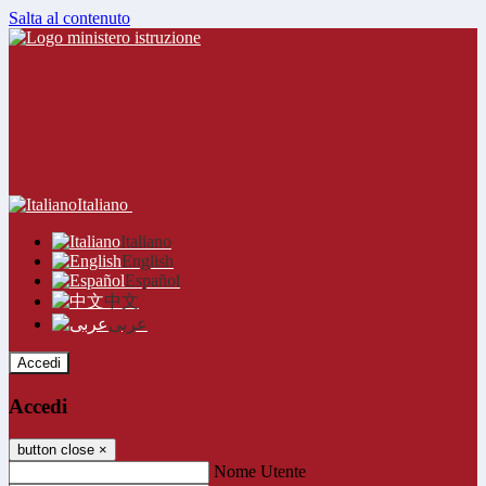
Salta al contenuto
Italiano
Italiano
English
Español
中文
عربى
Accedi
Accedi
button close
×
Nome Utente