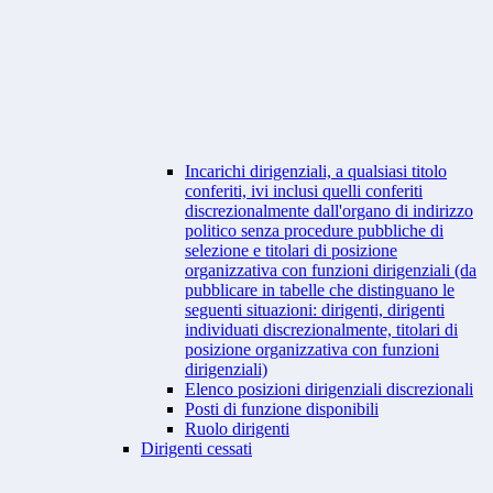
Incarichi dirigenziali, a qualsiasi titolo
conferiti, ivi inclusi quelli conferiti
discrezionalmente dall'organo di indirizzo
politico senza procedure pubbliche di
selezione e titolari di posizione
organizzativa con funzioni dirigenziali (da
pubblicare in tabelle che distinguano le
seguenti situazioni: dirigenti, dirigenti
individuati discrezionalmente, titolari di
posizione organizzativa con funzioni
dirigenziali)
Elenco posizioni dirigenziali discrezionali
Posti di funzione disponibili
Ruolo dirigenti
Dirigenti cessati