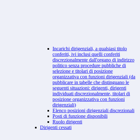
Incarichi dirigenziali, a qualsiasi titolo
conferiti, ivi inclusi quelli conferiti
discrezionalmente dall'organo di indirizzo
politico senza procedure pubbliche di
selezione e titolari di posizione
organizzativa con funzioni dirigenziali (da
pubblicare in tabelle che distinguano le
seguenti situazioni: dirigenti, dirigenti
individuati discrezionalmente, titolari di
posizione organizzativa con funzioni
dirigenziali)
Elenco posizioni dirigenziali discrezionali
Posti di funzione disponibili
Ruolo dirigenti
Dirigenti cessati