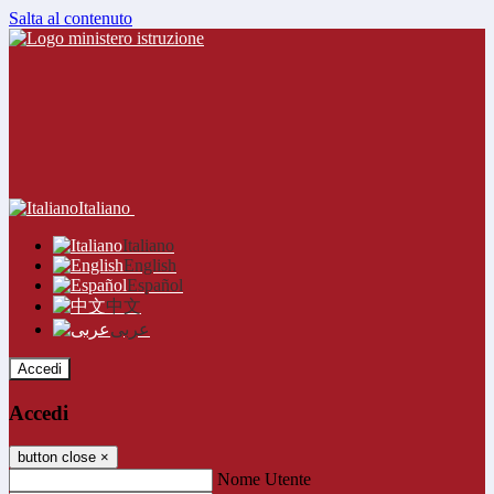
Salta al contenuto
Italiano
Italiano
English
Español
中文
عربى
Accedi
Accedi
button close
×
Nome Utente