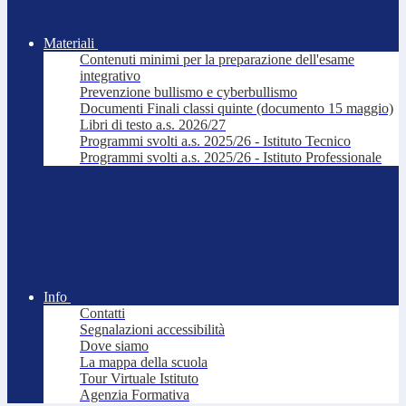
Materiali
Contenuti minimi per la preparazione dell'esame
integrativo
Prevenzione bullismo e cyberbullismo
Documenti Finali classi quinte (documento 15 maggio)
Libri di testo a.s. 2026/27
Programmi svolti a.s. 2025/26 - Istituto Tecnico
Programmi svolti a.s. 2025/26 - Istituto Professionale
Info
Contatti
Segnalazioni accessibilità
Dove siamo
La mappa della scuola
Tour Virtuale Istituto
Agenzia Formativa