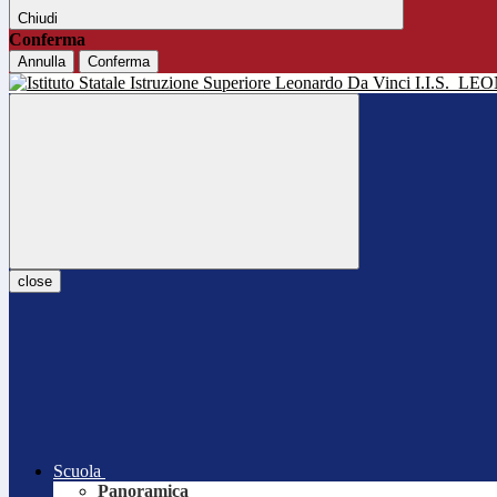
Chiudi
Conferma
Annulla
Conferma
I.I.S.
LEO
close
Scuola
Panoramica