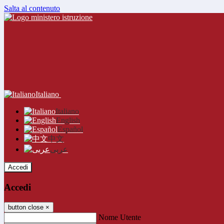
Salta al contenuto
Italiano
Italiano
English
Español
中文
عربى
Accedi
Accedi
button close
×
Nome Utente