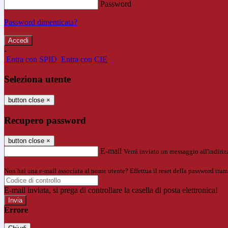
Password
Password dimenticata?
-
Entra con SPID
Entra con CIE
Seleziona utente
button close
×
Recupero password
button close
×
E-mail
Verrà inviato un messaggio all'indirizz
Non hai una e-mail associata al nome utente? Effettua il reset della password tram
E-mail inviata, si prega di controllare la casella di posta elettronica!
Errore