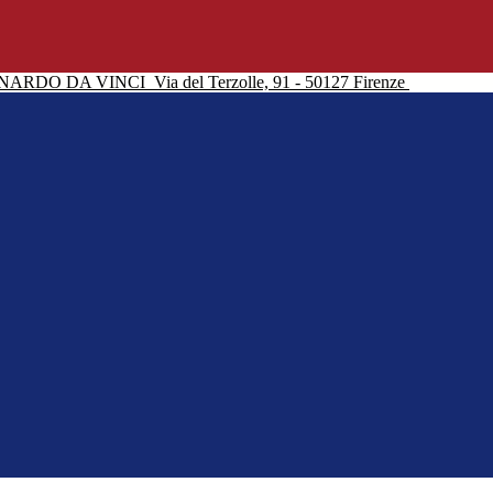
NARDO DA VINCI
Via del Terzolle, 91 - 50127 Firenze