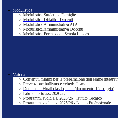
Modulistica
Modulistica Studenti e Famiglie
Modulistica Didattica Docenti
Modulistica Amministrativa ATA
Modulistica Amministrativa Docenti
Modulistica Formazione Scuola Lavoro
Materiali
Contenuti minimi per la preparazione dell'esame integrat
Prevenzione bullismo e cyberbullismo
Documenti Finali classi quinte (documento 15 maggio)
Libri di testo a.s. 2026/27
Programmi svolti a.s. 2025/26 - Istituto Tecnico
Programmi svolti a.s. 2025/26 - Istituto Professionale