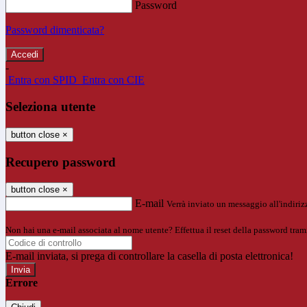
Password
Password dimenticata?
-
Entra con SPID
Entra con CIE
Seleziona utente
button close
×
Recupero password
button close
×
E-mail
Verrà inviato un messaggio all'indirizz
Non hai una e-mail associata al nome utente? Effettua il reset della password tram
E-mail inviata, si prega di controllare la casella di posta elettronica!
Errore