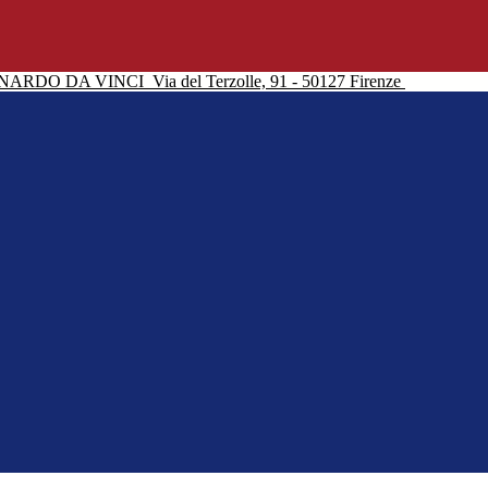
NARDO DA VINCI
Via del Terzolle, 91 - 50127 Firenze