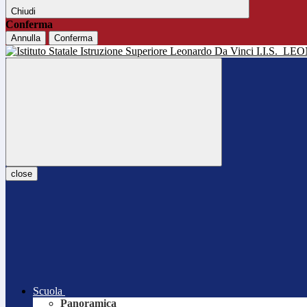
Chiudi
Conferma
Annulla
Conferma
I.I.S.
LEO
close
Scuola
Panoramica