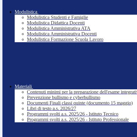
Modulistica
Modulistica Studenti e Famiglie
Modulistica Didattica Docenti
Modulistica Amministrativa ATA
Modulistica Amministrativa Docenti
Modulistica Formazione Scuola Lavoro
Materiali
Contenuti minimi per la preparazione dell'esame integrat
Prevenzione bullismo e cyberbullismo
Documenti Finali classi quinte (documento 15 maggio)
Libri di testo a.s. 2026/27
Programmi svolti a.s. 2025/26 - Istituto Tecnico
Programmi svolti a.s. 2025/26 - Istituto Professionale