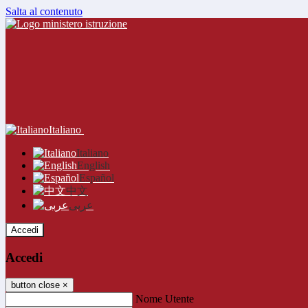
Salta al contenuto
Italiano
Italiano
English
Español
中文
عربى
Accedi
Accedi
button close
×
Nome Utente