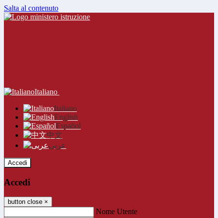
Salta al contenuto
Italiano
Italiano
English
Español
中文
عربى
Accedi
Accedi
button close
×
Nome Utente