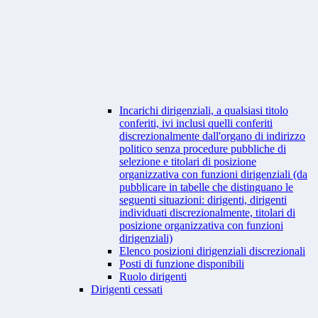
Incarichi dirigenziali, a qualsiasi titolo
conferiti, ivi inclusi quelli conferiti
discrezionalmente dall'organo di indirizzo
politico senza procedure pubbliche di
selezione e titolari di posizione
organizzativa con funzioni dirigenziali (da
pubblicare in tabelle che distinguano le
seguenti situazioni: dirigenti, dirigenti
individuati discrezionalmente, titolari di
posizione organizzativa con funzioni
dirigenziali)
Elenco posizioni dirigenziali discrezionali
Posti di funzione disponibili
Ruolo dirigenti
Dirigenti cessati