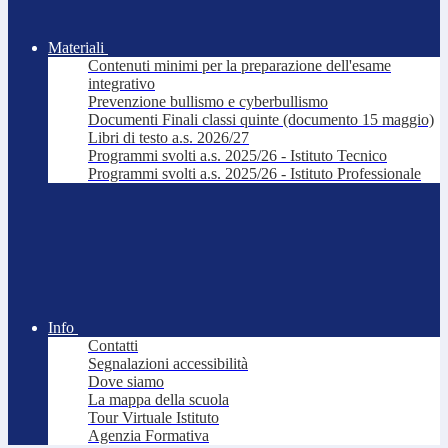
Materiali
Contenuti minimi per la preparazione dell'esame
integrativo
Prevenzione bullismo e cyberbullismo
Documenti Finali classi quinte (documento 15 maggio)
Libri di testo a.s. 2026/27
Programmi svolti a.s. 2025/26 - Istituto Tecnico
Programmi svolti a.s. 2025/26 - Istituto Professionale
Info
Contatti
Segnalazioni accessibilità
Dove siamo
La mappa della scuola
Tour Virtuale Istituto
Agenzia Formativa