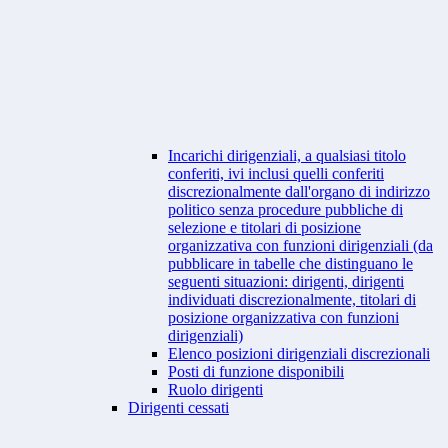
Incarichi dirigenziali, a qualsiasi titolo
conferiti, ivi inclusi quelli conferiti
discrezionalmente dall'organo di indirizzo
politico senza procedure pubbliche di
selezione e titolari di posizione
organizzativa con funzioni dirigenziali (da
pubblicare in tabelle che distinguano le
seguenti situazioni: dirigenti, dirigenti
individuati discrezionalmente, titolari di
posizione organizzativa con funzioni
dirigenziali)
Elenco posizioni dirigenziali discrezionali
Posti di funzione disponibili
Ruolo dirigenti
Dirigenti cessati