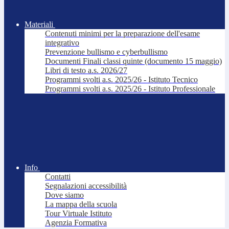
Materiali
Contenuti minimi per la preparazione dell'esame
integrativo
Prevenzione bullismo e cyberbullismo
Documenti Finali classi quinte (documento 15 maggio)
Libri di testo a.s. 2026/27
Programmi svolti a.s. 2025/26 - Istituto Tecnico
Programmi svolti a.s. 2025/26 - Istituto Professionale
Info
Contatti
Segnalazioni accessibilità
Dove siamo
La mappa della scuola
Tour Virtuale Istituto
Agenzia Formativa