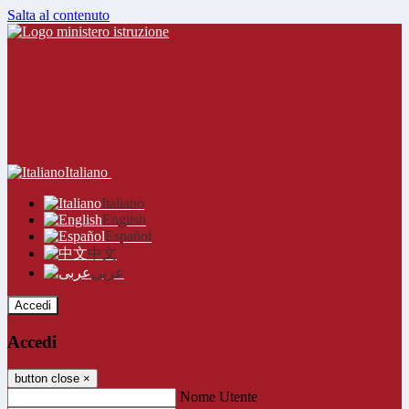
Salta al contenuto
Italiano
Italiano
English
Español
中文
عربى
Accedi
Accedi
button close
×
Nome Utente