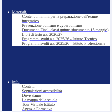
Materiali
Contenuti minimi per la preparazione dell'esame
integrativo
Prevenzione bullismo e cyberbullismo
Documenti Finali classi quinte (documento 15 maggio)
Libri di testo a.s. 2026/27
Programmi svolti a.s. 2025/26 - Istituto Tecnico
Programmi svolti a.s. 2025/26 - Istituto Professionale
Info
Contatti
Segnalazioni accessibilità
Dove siamo
La mappa della scuola
Tour Virtuale Istituto
Agenzia Formativa