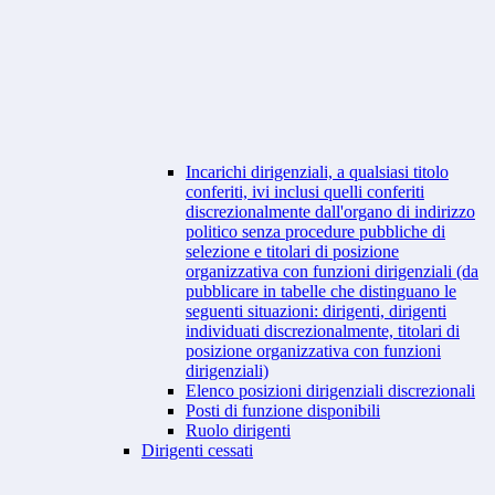
Incarichi dirigenziali, a qualsiasi titolo
conferiti, ivi inclusi quelli conferiti
discrezionalmente dall'organo di indirizzo
politico senza procedure pubbliche di
selezione e titolari di posizione
organizzativa con funzioni dirigenziali (da
pubblicare in tabelle che distinguano le
seguenti situazioni: dirigenti, dirigenti
individuati discrezionalmente, titolari di
posizione organizzativa con funzioni
dirigenziali)
Elenco posizioni dirigenziali discrezionali
Posti di funzione disponibili
Ruolo dirigenti
Dirigenti cessati