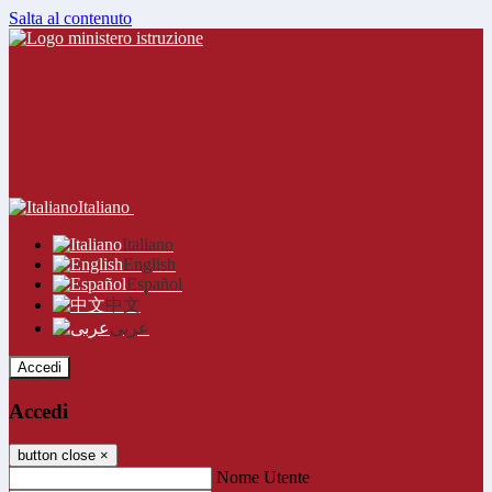
Salta al contenuto
Italiano
Italiano
English
Español
中文
عربى
Accedi
Accedi
button close
×
Nome Utente