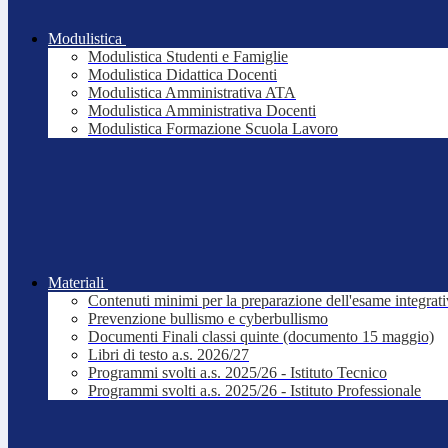
Modulistica
Modulistica Studenti e Famiglie
Modulistica Didattica Docenti
Modulistica Amministrativa ATA
Modulistica Amministrativa Docenti
Modulistica Formazione Scuola Lavoro
Materiali
Contenuti minimi per la preparazione dell'esame integrat
Prevenzione bullismo e cyberbullismo
Documenti Finali classi quinte (documento 15 maggio)
Libri di testo a.s. 2026/27
Programmi svolti a.s. 2025/26 - Istituto Tecnico
Programmi svolti a.s. 2025/26 - Istituto Professionale