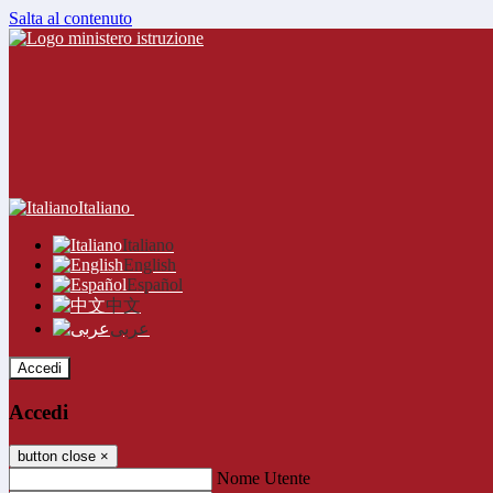
Salta al contenuto
Italiano
Italiano
English
Español
中文
عربى
Accedi
Accedi
button close
×
Nome Utente