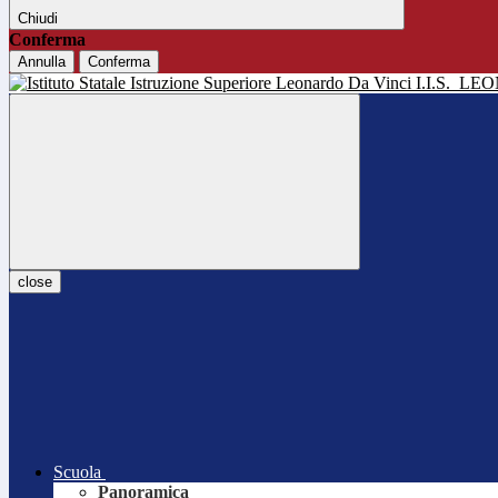
Chiudi
Conferma
Annulla
Conferma
I.I.S.
LEO
close
Scuola
Panoramica