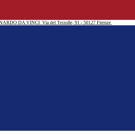
NARDO DA VINCI
Via del Terzolle, 91 - 50127 Firenze