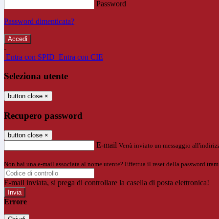
Password
Password dimenticata?
-
Entra con SPID
Entra con CIE
Seleziona utente
button close
×
Recupero password
button close
×
E-mail
Verrà inviato un messaggio all'indirizz
Non hai una e-mail associata al nome utente? Effettua il reset della password tram
E-mail inviata, si prega di controllare la casella di posta elettronica!
Errore